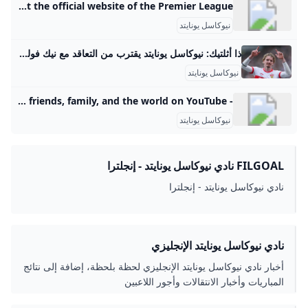
Newcastle United Team News Fixtures & Results 2025/26 Premier League For the latest news on Newcastle United, including scores, fixtures, team news, results, form guide & league position, visit the official website of the Premier League.
نيوكاسل يونايتد
ذا أثلتيك: نيوكاسل يونايتد يقترب من التعاقد مع نيك فولتمايد - ايجي بودكاست كشفت صحيفة ذا أثلتيك عبر مراسلها الموثوق ديفيد أورنستين أن نادي نيوكاسل يونايتد بات على بعد خطوات من حسم صفقة التعاقد مع المهاجم الألماني نيك فولتمايد، لاعب الخميس, 2025/08/28 - 9:29م28/08/202528/08/202528/08/202528/08/2025
نيوكاسل يونايتد
- YouTube Enjoy the videos and music you love, upload original content, and share it all with friends, family, and the world on YouTube.
نيوكاسل يونايتد
FILGOAL نادي نيوكاسل يونايتد - إنجلترا
نادي نيوكاسل يونايتد - إنجلترا
نادي نيوكاسل يونايتد الإنجليزي
أخبار نادي نيوكاسل يونايتد الإنجليزي لحظة بلحظة، إضافة إلى نتائج
المباريات وأخبار الانتقالات وأجور اللاعبين