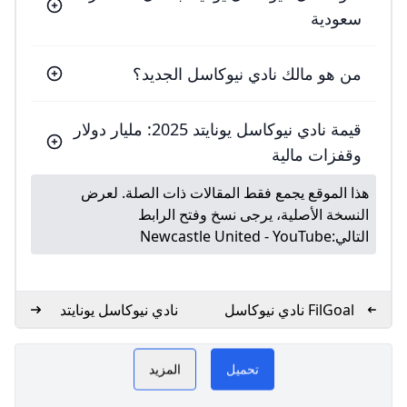
سعودية
من هو مالك نادي نيوكاسل الجديد؟
قيمة نادي نيوكاسل يونايتد 2025: مليار دولار
وقفزات مالية
هذا الموقع يجمع فقط المقالات ذات الصلة. لعرض
النسخة الأصلية، يرجى نسخ وفتح الرابط
التالي:
Newcastle United - YouTube
FilGoal نادي نيوكاسل
نادي نيوكاسل يونايتد
يونايتد - إنجلترا
الإنجليزي
نيوكاسل يونايتد GoGoGo
PLAY
تحميل
المزيد
NOW