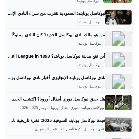
نيوكاسل يونايتد
نيوكاسل يونايتد: السعودية تقترب من شراء النادي الإنجليزي بقيمة 300 مليون جنيه إسترليني - BBC News عربي خطى مشروع بيع نادي نيوكاسل يونايتد الإنجليزي لكرة القدم خطوة إلى الأمام هذا اليوم، وذلك بعد أن بيّنت وثائق جديدة أن مالك النادي مايك أشلي قد وقع اتفاقا مع ممثلين عن الصندوق السيادي السعودي. 27 يناير/ كانون الثاني 2020 26 فبراير/ شباط 2020 قبل 27 دقيقة 28 أغسطس/ آب 2025 قبل 2 ساعة 26 أغسطس/ آب 2025 27 أغسطس/ آب 2025 16 أغسطس/ آب 2025 12 أغسطس/ آب 2025 11 أغسطس/ آب 2025
نيوكاسل يونايتد
من هو مالك نادي نيوكاسل الجديد؟ كان النادي مملوكًا لرجل الأعمال مايك أشلي من 2007 وحتى 2021، وفي 7 أكتوبر 2021 أعلن صندوق الاستثمارات العامة السعودي عن إكمال مجموعةٍ استثماريّة بقيادة الصندوق الاستحواذ على النادي بنسبة 100%، وعُيّن محافظ صندوق الاستثمارات العامة، ياسر بن عثمان الرميان، رئيسًا غير تنفيذيٍّ لمجلس إدارة “نيوكاسل يونايتد”.
نيوكاسل يونايتد
أين تقع مدينة نيوكاسل يونايتد؟ The club have been a member of the Premier League for all but three years of the competition’s history, spending 93 seasons in the top flight as of May 2025, and have never dropped below English football’s second tier since joining the Football League in 1893.
نيوكاسل يونايتد
نادي نيوكاسل يونايتد الإنجليزي أخبار نادي نيوكاسل يونايتد الإنجليزي لحظة بلحظة، إضافة إلى نتائج المباريات وأخبار الانتقالات وأجور اللاعبين نادي نيوكاسل يونايتد الإنجليزي (الدوري الإنجليزي, رياضة) مدرب مساعد نيوكاسل لـ«عاجل»: حققنا حلم المشاركة في دوري الأبطال.. وهذه رسالتي للجماهير السعودية أرسنال يعزز وصافته للدوري الإنجليزي بثنائية في شباك نيوكاسلنيوكاسل يضرب ويست هام بخماسية.. ومانشستر يونايتد يفوز على برينتفوردالدوري الإنجليزي.. نيوكاسل يتغلَّب على مانشستر يونايتد بهدفين نيوكاسل يفوز على وولفرهامبتون بهدفين في الدوري الإنجليزيمانشستر يونايتد يتوّج بكأس رابطة المحترفين الإنجليزيةنهائي رابطة المحترفين الإنجليزية.
نيوكاسل يونايتد
هل حقق نيوكاسل دوري أبطال أوروبا؟ اكتشف الحقيقة الآن نيوكاسل يونايتد لم يحقق لقب دوري أبطال أوروبا حتى الآن، لكنه يمتلك تاريخاً لا بأس به في مشاركاته في البطولة الأوروبية الأقوى. أول ظهور لهم في دوري أبطال أوروبا كان في موسم 1997-1998 بعد احتلال الفريق المركز الثاني في الدوري الإنجليزي الممتاز موسم 1996-1997، وهو إنجاز كبير لأنه في ذلك الوقت كان التأهل للدوري فقط لأول مركزين. في هذا الموسم، تمكن الفريق من عبور الدور التأهيلي الثاني بعد مواجهة صعبة مع فريق كرواتيا زغرب، وانتهت تلك المواجهات بتأهل نيوكاسل إلى دور المجموعات، حيث تنافس مع فرق قوية مثل برشلونة، وكان الفريق قادراً على تسجيل انتصارات وتعادل في مجموعته لكنه لم يتجاوز دور المجموعات، محققاً نهاية مشرفة في المركز الثالث، متفوقاً على فريق بحجم برشلونة على سبيل المثال.
نيوكاسل يونايتد
دوري أبطال أوروبا
موسم 2025-2026
قيمة نيوكاسل يونايتد السوقية 2025: قفزة تاريخية نادي نيوكاسل يونايتد حقق قفزة مالية كبيرة خلال السنة المالية المنتهية في يونيو 2024، حيث بلغت إيراداته 320 مليون جنيه إسترليني، أي ما يعادل حوالي 406.88 مليون دولار أمريكي، وهو نمو بنسبة 28% مقارنة بالعام السابق الذي سجل فيه حوالي 250 مليون جنيه إسترليني. هذا النمو القوي في الإيرادات كان مدفوعًا بشكل رئيسي بارتفاع الدخل التجاري نتيجة شراكات استراتيجية جديدة مع شركات سعودية مثل “صلة” و"نون"، بالإضافة إلى شركات عالمية مثل “أديداس” و"فينويك" البريطانية.
نادي نيوكاسل
كرة القدم
الاستثمار السعودي