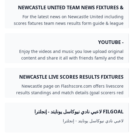
NEWCASTLE UNITED TEAM NEWS FIXTURES &
RESULTS 2025/26 PREMIER LEAGUE
For the latest news on Newcastle United including
scores fixtures team news results form guide & league
position visit the official website of the Premier League.
- YOUTUBE
Enjoy the videos and music you love upload original
content and share it all with friends family and the
world on YouTube.
NEWCASTLE LIVE SCORES RESULTS FIXTURES
LEEDS V NEWCASTLE UTD LIVE FOOTBALL
Newcastle page on Flashscore.com offers livescore
ENGLAND
results standings and match details (goal scorers red
cards …).
FILGOAL لاعبي نادي نيوكاسل يونايتد - إنجلترا
لاعبي نادي نيوكاسل يونايتد - إنجلترا