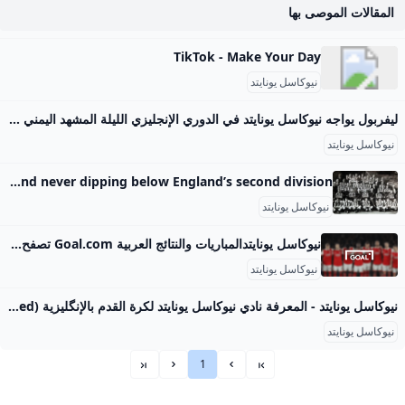
المقالات الموصى بها
TikTok - Make Your Day
نيوكاسل يونايتد
ليفربول يواجه نيوكاسل يونايتد في الدوري الإنجليزي الليلة المشهد اليمني تتجه أنظار عشاق كرة القدم مساء اليوم إلى ملعب سانت جيمس بارك حيث يستضيف نيوكاسل يونايتد حامل اللقب ليفربول في قمة الجولة الثانية من الدوري الإنجليزي الممتاز 47.251.99.215 المباراة تأتي في توقيت حساس لكلا الفريقين، فليفربول يدخل المواجهة منتشياً بفوز عريض 4-2 على بورنموث في الجولة الافتتاحية، فيما يسعى نيوكاسل لتعويض تعادله السلبي أمام أستون فيلا. ورغم اختلاف انطلاقة الفريقين، إلا أن مواجهة الليلة تحمل طابعاً خاصاً كونها تجمع بطل النسخة الماضية مع أحد أبرز المنافسين على المربع الذهبي.
نيوكاسل يونايتد
Newcastle United Football Club VAVEL International The latest about Newcastle United Football Club. Breaking news, photos and articles about Newcastle United Football Club in VAVEL in English. 1892 Newcastle Upon Tyne Formed in 1892 when Newcastle East End and Newcastle West End merged to create Newcastle United. The club has been a member of the Premier League for every season apart from three, spending 86 seasons in the top flight and never dipping below England’s second division.
نيوكاسل يونايتد
نيوكاسل يونايتدالمباريات والنتائج العربية Goal.com تصفح أحدث النتائج والمباريات القادمة لـنيوكاسل يونايتد. تعمق في المباريات الأخيرة لاكتشاف الهدافين والإحصائيات وأكثر من ذلك بكثير
نيوكاسل يونايتد
نيوكاسل يونايتد - المعرفة نادي نيوكاسل يونايتد لكرة القدم بالإنگليزية (Newcastle United) هو نادي كرة قدم إنگليزي محترف يقع مقره في نيوكاسل أپون تاين، يلعب في الدوري الإنگليزي الممتاز - دوري كرة القدم الإنگليزية. تأسس النادي عا المقالة الرئيسية: تاريخ نادي نيوكاسل يونايتد للمزيد من المعلومات on الأداء في الدوري: قائمة مواسم نيوكاسل يونايتد 1881–1903: التشكيل والتاريخ المبكر رسم بياني يوضح التقدم الذي أحرزه نادي نيوكاسل يونايتد لكرة القدم منذ دخوله الدوري عام 1894 حتى الوقت الحاضر.
نيوكاسل يونايتد
1
»»
»
«
««