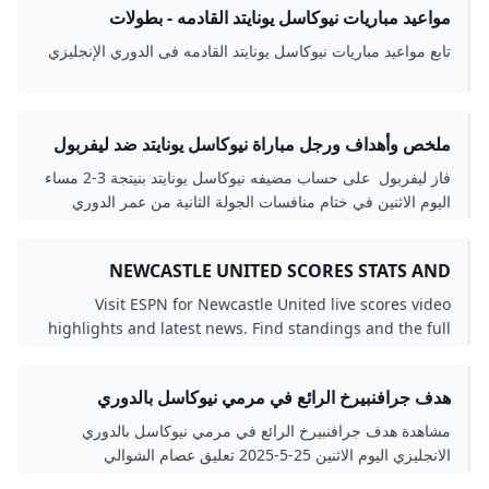
مواعيد مباريات نيوكاسل يونايتد القادمه - بطولات
تابع مواعيد مباريات نيوكاسل يونايتد القادمه فى الدوري الإنجليزي
ملخص وأهداف ورجل مباراة نيوكاسل يونايتد ضد ليفربول
في الدوري الإنجليزي إرم نيوز
فاز ليفربول على حساب مضيفه نيوكاسل يونايتد بنيتجة 3-2 مساء
اليوم الاثنين في ختام منافسات الجولة الثانية من عمر الدوري
الإنجليزي لكرة القدم.
NEWCASTLE UNITED SCORES STATS AND
HIGHLIGHTS - ESPN
Visit ESPN for Newcastle United live scores video
highlights and latest news. Find standings and the full
2025-26 season schedule.
هدف جرافنبيرخ الرائع في مرمي نيوكاسل بالدوري
الانجليزي - بطولات
مشاهدة هدف جرافنبيرخ الرائع في مرمي نيوكاسل بالدوري
الانجليزي اليوم الاثنين 25-5-2025 تعليق عصام الشوالي